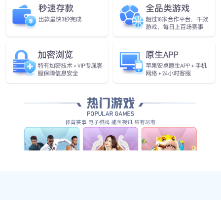
上一篇：
别墅门窗怎么�。恳黄恼陆睬宄�
下一篇：
断桥铝封窗“8做8不做”，看完这篇不踩坑！
走进永鑫国际
高端门窗
一体化产品
门窗实力派
品牌介绍
核心价值
铝门
四大优势
门
缘起故事
产品美学
木门
整
创始人说
入户门
金
发展历程
高端定制
荣耀见证
全铝阳台
永鑫国际文化