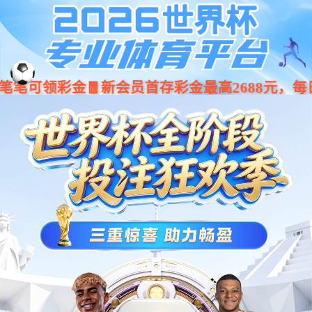
永鑫国际(中国区)有限公司官网
走进永鑫国际
高端门窗
一体化产品
门窗实力派
理想生活
永鑫国际赋能中心
永鑫国际铝业
新视界
加盟合作
品牌资讯
一体化空间美学
产品鉴赏
全部
铝门系列
木门系列
入户门系列