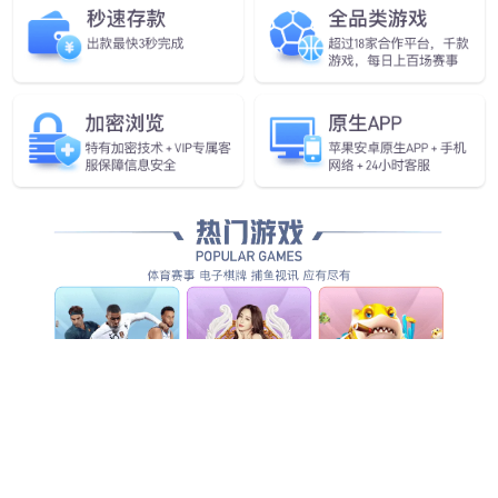
法缇曼斯
法缇曼斯
走进永鑫国际
高端门窗
一体化产品
门窗实力派